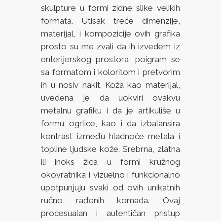
skulpture u formi zidne slike velikih
formata. Utisak treće dimenzije,
materijal, i kompozicije ovih grafika
prosto su me zvali da ih izvedem iz
enterijerskog prostora, poigram se
sa formatom i koloritom i pretvorim
ih u nosiv nakit. Koža kao materijal,
uvedena je da uokviri ovakvu
metalnu grafiku i da je artikuliše u
formu ogrlice, kao i da izbalansira
kontrast između hladnoće metala i
topline ljudske kože. Srebrna, zlatna
ili inoks žica u formi kružnog
okovratnika i vizuelno i funkcionalno
upotpunjuju svaki od ovih unikatnih
ručno rađenih komada. Ovaj
procesualan i autentičan pristup