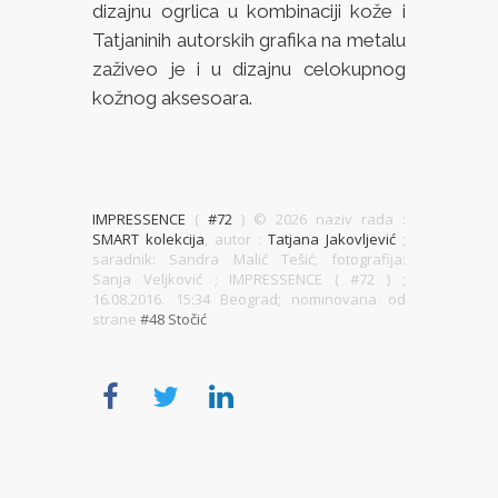
dizajnu ogrlica u kombinaciji kože i
Tatjaninih autorskih grafika na metalu
zaživeo je i u dizajnu celokupnog
kožnog aksesoara.
IMPRESSENCE
(
#72
) ©
2026 naziv rada :
SMART kolekcija
, autor :
Tatjana Jakovljević
;
saradnik: Sandra Malić Tešić; fotografija:
Sanja Veljković ; IMPRESSENCE ( #72 )
;
16.08.2016. 15:34 Beograd; nominovana od
strane
#48 Stočić