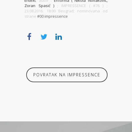
Entext
, autor :
Enforma ( Nikola Novaković,
Zoran Spasić )
; IMPRESSENCE ( #76 )
;
23.08.2016. 18:00 Beograd; nominovana od
strane
#00 impressence
POVRATAK NA IMPRESSENCE