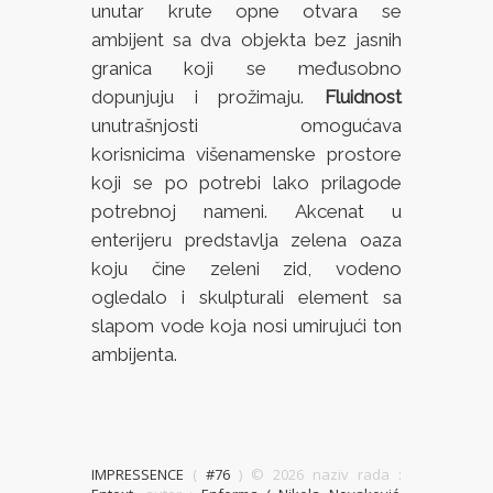
unutar krute opne otvara se
ambijent sa dva objekta bez jasnih
granica koji se međusobno
dopunjuju i prožimaju.
Fluidnost
unutrašnjosti omogućava
korisnicima višenamenske prostore
koji se po potrebi lako prilagode
potrebnoj nameni. Akcenat u
enterijeru predstavlja zelena oaza
koju čine zeleni zid, vodeno
ogledalo i skulpturali element sa
slapom vode koja nosi umirujući ton
ambijenta.
IMPRESSENCE
(
#76
) ©
2026 naziv rada :