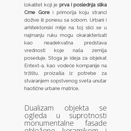
lokalitet koji je
prva i poslednja slika
Crne Gore
i primorija koju stranci
dožive ili ponesu sa sobom. Urbani i
arhitektonski milje na toj slici se u
najmanju ruku mogu okarakterisati
kao neadekvatna predstava
vrednosti koje naša zemlja
poseduje. Stoga je ideja za objekat
Entext-a, kao vodeće kompanije na
tržištu, proizašla iz potrebe za
stvaranjem sopstvenog sveta unutar
haotične urbane matrice.
Dualizam objekta se
ogleda u suprotnosti
monumentalne fasade
obložene keramikom i