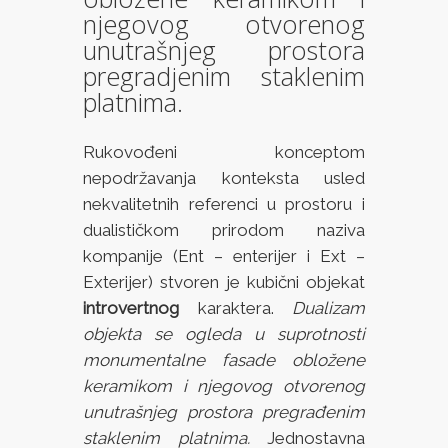
njegovog otvorenog
unutrašnjeg prostora
pregradjenim staklenim
platnima.
Rukovođeni konceptom
nepodržavanja konteksta usled
nekvalitetnih referenci u prostoru i
dualističkom prirodom naziva
kompanije (Ent – enterijer i Ext –
Exterijer) stvoren je kubični objekat
introvertnog
karaktera.
Dualizam
objekta se ogleda u suprotnosti
monumentalne fasade obložene
keramikom i njegovog otvorenog
unutrašnjeg prostora pregrađenim
staklenim platnima.
Jednostavna