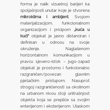
forma je nalik vizuelnoj barijeri ka
spoljašnjosti unutar koje je stvorena
mikroklima i ambijent
. Svojom
materijalizacijom, funkcionalnom
organizacijom i pricipom
„kuća u
kući“
objekat je jasno distanciran i
definisan u odnosu na svoje
okruženje. Naglašenom
horizontalnom komunikacijom u
pravcu sjevero-istok – jugo-zapad
objekat je prostorno i funkcionalno
razgraničen/povezan glavnim
pješačkim pristupom. Nasuprot
strogoj razgraničenosti sa okolinom
na urbanom nivou stoji unitrašnjost
objekta koja se prepliće sa svojim
enterijerom i eksterijerom. Ulaskom