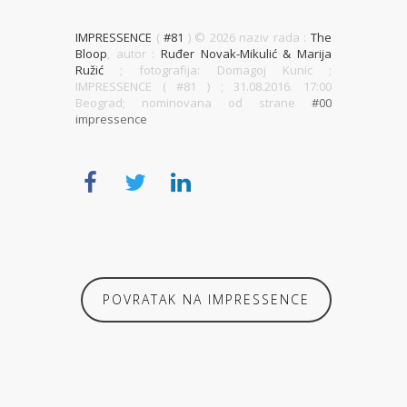
IMPRESSENCE
(
#81
) ©
2026 naziv rada :
The
Bloop
, autor :
Ruđer Novak-Mikulić & Marija
Ružić
; fotografija: Domagoj Kunic ;
IMPRESSENCE ( #81 )
; 31.08.2016. 17:00
Beograd; nominovana od strane
#00
impressence
POVRATAK NA IMPRESSENCE