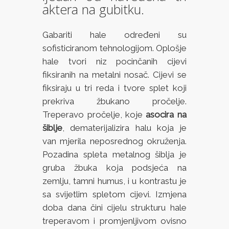
aktera na gubitku.
Gabariti hale određeni su
sofisticiranom tehnologijom. Oplošje
hale tvori niz pocinčanih cijevi
fiksiranih na metalni nosač. Cijevi se
fiksiraju u tri reda i tvore splet koji
prekriva žbukano pročelje.
Treperavo pročelje, koje
asocira na
šiblje
, dematerijalizira halu koja je
van mjerila neposrednog okruženja.
Pozadina spleta metalnog šiblja je
gruba žbuka koja podsjeća na
zemlju, tamni humus, i u kontrastu je
sa svijetlim spletom cijevi. Izmjena
doba dana čini cijelu strukturu hale
treperavom i promjenljivom ovisno