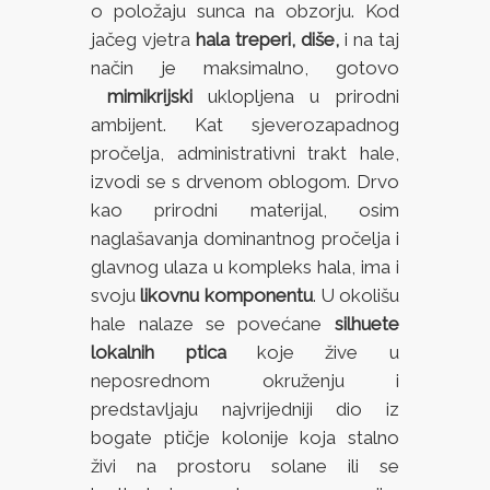
o položaju sunca na obzorju. Kod
jačeg vjetra
hala treperi, diše,
i na taj
način je maksimalno, gotovo
mimikrijski
uklopljena u prirodni
ambijent. Kat sjeverozapadnog
pročelja, administrativni trakt hale,
izvodi se s drvenom oblogom. Drvo
kao prirodni materijal, osim
naglašavanja dominantnog pročelja i
glavnog ulaza u kompleks hala, ima i
svoju
likovnu komponentu
. U okolišu
hale nalaze se povećane
silhuete
lokalnih ptica
koje žive u
neposrednom okruženju i
predstavljaju najvrijedniji dio iz
bogate ptičje kolonije koja stalno
živi na prostoru solane ili se