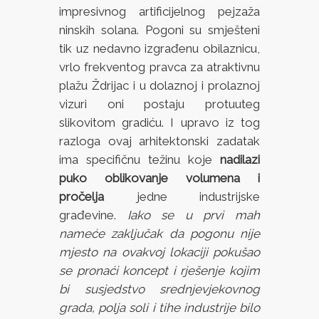
impresivnog artificijelnog pejzaža
ninskih solana. Pogoni su smješteni
tik uz nedavno izgrađenu obilaznicu,
vrlo frekventog pravca za atraktivnu
plažu Ždrijac i u dolaznoj i prolaznoj
vizuri oni postaju protuuteg
slikovitom gradiću. I upravo iz tog
razloga ovaj arhitektonski zadatak
ima specifičnu težinu koje
nadilazi
puko oblikovanje volumena i
pročelja
jedne industrijske
građevine.
Iako se u prvi mah
nameće zaključak da pogonu nije
mjesto na ovakvoj lokaciji pokušao
se pronaći koncept i rješenje kojim
bi susjedstvo srednjevjekovnog
grada, polja soli i tihe industrije bilo