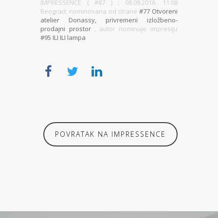
IMPRESSENCE ( #87 )
; 08.09.2016. 11:08
Beograd; nominovana od strane
#77 Otvoreni
atelier Donassy, privremeni izložbeno-
prodajni prostor
, autor nominuje impresiju
#95 ILI ILI lampa
POVRATAK NA IMPRESSENCE