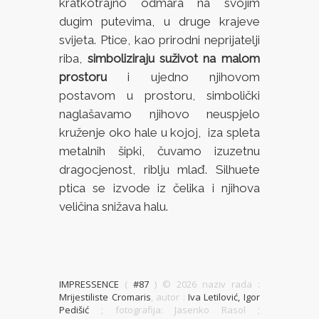
kratkotrajno odmara na svojim
dugim putevima, u druge krajeve
svijeta. Ptice, kao prirodni neprijatelji
riba,
simboliziraju suživot na malom
prostoru
i ujedno njihovom
postavom u prostoru, simbolički
naglašavamo njihovo neuspjelo
kruženje oko hale u kojoj, iza spleta
metalnih šipki, čuvamo izuzetnu
dragocjenost, riblju mlađ. Silhuete
ptica se izvode iz čelika i njihova
veličina snižava halu.
IMPRESSENCE
(
#87
) ©
2026 naziv rada :
Mrijestiliste Cromaris
, autor :
Iva Letilović, Igor
Pedišić
; fotografija: Jasenko Rasol ;