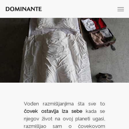
Vođen razmišljanjima šta sve to
čovek ostavlja iza sebe
kada se
njegov život na ovoj planeti ugasi,
razmišljao sam o čovekovom