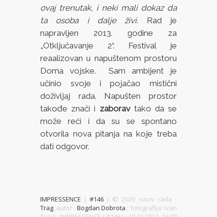
ovaj trenutak, i neki mali dokaz da
ta osoba i dalje živi.
Rad je
napravljen 2013. godine za
„Otključavanje 2“. Festival je
reaalizovan u napuštenom prostoru
Doma vojske. Sam ambijent je
učinio svoje i pojačao mistični
doživljaj rada. Napušten prostor
takođe znači i
zaborav
tako da se
može reći i da su se spontano
otvorila nova pitanja na koje treba
dati odgovor.
IMPRESSENCE
(
#146
) ©
2026 naziv rada :
Trag
, autor :
Bogdan Dobrota
; fotografija: Ivan
Tasić ; IMPRESSENCE ( #146 )
; 10.01.2017. 16:00