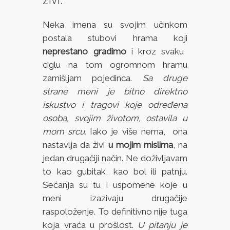
Neka imena su svojim učinkom
postala stubovi hrama koji
neprestano gradimo
i kroz svaku
ciglu na tom ogromnom hramu
zamišljam pojedinca.
Sa druge
strane meni je bitno direktno
iskustvo i tragovi koje određena
osoba, svojim životom, ostavila u
mom srcu.
Iako je više nema, ona
nastavlja da živi
u mojim mislima
, na
jedan drugačiji način. Ne doživljavam
to kao gubitak, kao bol ili patnju.
Sećanja su tu i uspomene koje u
meni izazivaju drugačije
raspoloženje. To definitivno nije tuga
koja vraća u prošlost.
U pitanju je