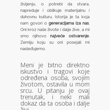
življenju, o potrebi da stvara,
napreduje i oblikuje materijalnu i
duhovnu kulturu. Istorija je ta koja
nam govori o
generacijama iza nas
.
Oni kroz naše živote i dalje žive, a mi
smo njihovo
najveće ostvarenje
.
Zemlju koju su oni posejali mi
nasleđujemo.
Meni je bitno direktno
iskustvo i tragovi koje
određena osoba, svojim
životom, ostavila u mom
srcu. U pitanju je ovaj
trenutak, i neki mali
dokaz da ta osoba i dalje
živi.