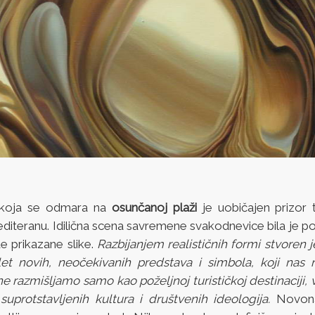
 koja se odmara na
osunčanoj plaži
je uobičajen prizor 
diteranu. Idilična scena savremene svakodnevice bila je po
e prikazane slike.
Razbijanjem realističnih formi stvoren j
let novih, neočekivanih predstava i simbola, koji nas
 razmišljamo samo kao poželjnoj turističkoj destinaciji, 
protstavljenih kultura i društvenih ideologija.
Novona