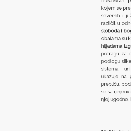
Mediteran, p
kojem se pre
severnih i j
različit u od
sloboda i bo
obalama su kv
hiljadama izg
potragu za b
podlogu slike
sistema i un
ukazuje na 
prepliću, pod
se sa činjeni
njoj ugodno, i