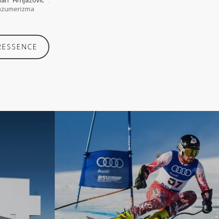
lan Hrnjazović
;
onzumerizma
RESSENCE