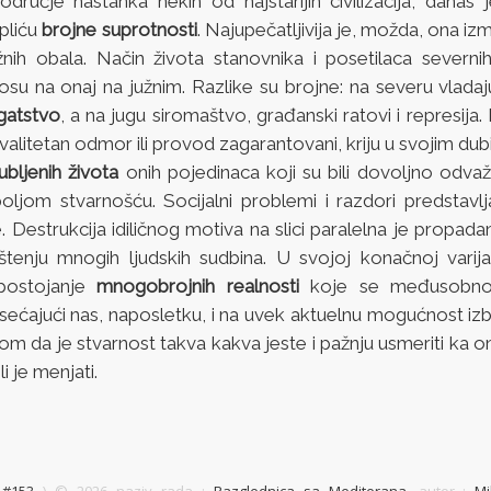
odručje nastanka nekih od najstarijih civilizacija, danas 
pliću
brojne suprotnosti
. Najupečatljivija je, možda, ona i
užnih obala. Način života stanovnika i posetilaca severnih
nosu na onaj na južnim. Razlike su brojne: na severu vlada
gatstvo
, a na jugu siromaštvo, građanski ratovi i represija.
alitetan odmor ili provod zagarantovani, kriju u svojim d
ubljenih života
onih pojedinaca koji su bili dovoljno odvaž
oljom stvarnošću. Socijalni problemi i razdori predstavlj
. Destrukcija idiličnog motiva na slici paralelna je propada
ištenju mnogih ljudskih sudbina. U svojoj konačnoj varija
postojanje
mnogobrojnih realnosti
koje se međusobno 
sećajući nas, naposletku, i na uvek aktuelnu mogućnost izb
com da je stvarnost takva kakva jeste i pažnju usmeriti ka 
li je menjati.