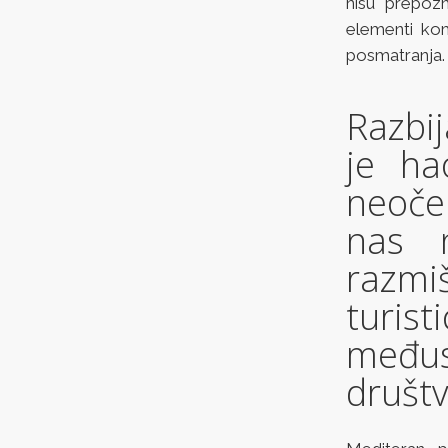
nisu prepozn
elementi kom
posmatranja.
Razbi
je ha
neoče
nas 
razm
turist
međus
društv