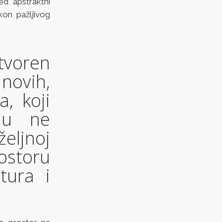
ed apstraktni
kon pažljivog
tvoren
novih,
, koji
nu ne
ljnoj
rostoru
tura i