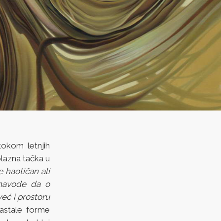
tokom letnjih
lazna tačka u
e haotičan ali
 navode da o
već i prostoru
stale forme