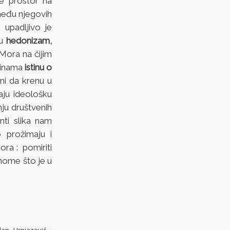
je prostor na
zmeđu njegovih
 upadljivo je
ju
hedonizam,
 Mora na čijim
ubinama
istinu o
ni da krenu u
aju ideološku
nju društvenih
nti slika nam
prožimaju i
ora : pomiriti
onome što je u