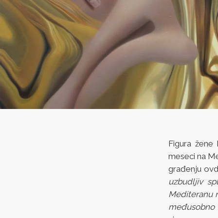
Figura žene
meseci na Me
građenju ovd
uzbudljiv sp
Mediteranu ne
međusobno su