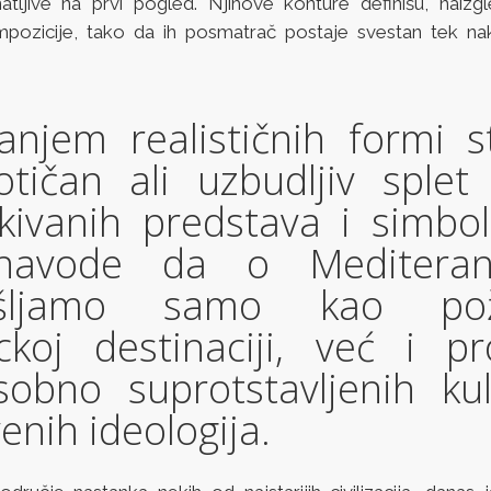
atljive na prvi pogled. Njihove konture definišu, naizgl
pozicije, tako da ih posmatrač postaje svestan tek na
janjem realističnih formi s
otičan ali uzbudljiv splet 
kivanih predstava i simbola
navode da o Meditera
išljamo samo kao pože
ickoj destinaciji, već i p
obno suprotstavljenih kul
enih ideologija.