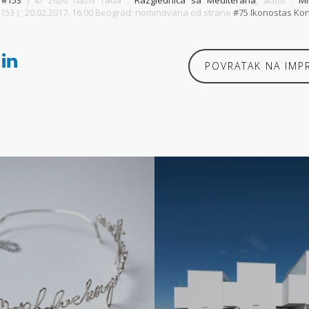
(
#153
) ©
2026 naziv rada :
Razglednica sa Mediterana
, autor :
Mi
153 )
; 20.02.2017. 16:00 Beograd; nominovana od strane
#75 Ikonostas K
POVRATAK NA IMP