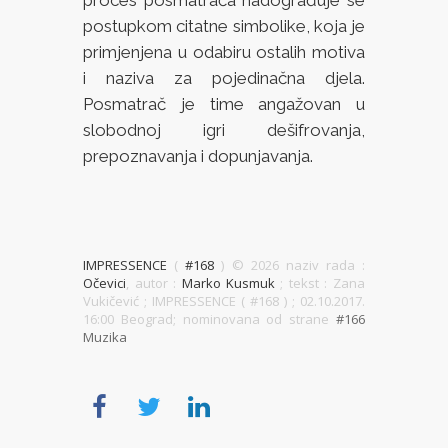
proces posmatrača nadograđuje se
postupkom citatne simbolike, koja je
primjenjena u odabiru ostalih motiva
i naziva za pojedinačna djela.
Posmatrač je time angažovan u
slobodnoj igri dešifrovanja,
prepoznavanja i dopunjavanja.
IMPRESSENCE
(
#168
) ©
2026 naziv rada :
Očevici
, autor :
Marko Kusmuk
; tekst : Zana
Vukičević ; IMPRESSENCE ( #168 )
; 02.10.2017.
16:00 Beograd; nominovana od strane
#166
Muzika