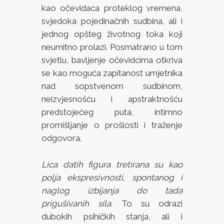
kao očevidaca proteklog vremena,
svjedoka pojedinačnih sudbina, ali i
jednog opšteg životnog toka koji
neumitno prolazi. Posmatrano u tom
svjetlu, bavljenje očevidcima otkriva
se kao moguća zapitanost umjetnika
nad sopstvenom sudbinom,
neizvjesnošću i apstraktnošću
predstojećeg puta, intimno
promišljanje o prošlosti i traženje
odgovora.
Lica datih figura tretirana su kao
polja ekspresivnosti, spontanog i
naglog izbijanja do tada
prigušivanih sila.
To su odrazi
dubokih psihičkih stanja, ali i