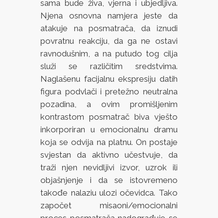
sama bude živa, vjerna i ubjedljiva.
Njena osnovna namjera jeste da
atakuje na posmatrača, da iznudi
povratnu reakciju, da ga ne ostavi
ravnodušnim, a na putudo tog cilja
služi se različitim sredstvima.
Naglašenu facijalnu ekspresiju datih
figura podvlači i pretežno neutralna
pozadina, a ovim promišljenim
kontrastom posmatrač biva vješto
inkorporiran u emocionalnu dramu
koja se odvija na platnu. On postaje
svjestan da aktivno učestvuje, da
traži njen nevidljivi izvor, uzrok ili
objašnjenje i da se istovremeno
takođe nalaziu ulozi očevidca. Tako
započet misaoni/emocionalni