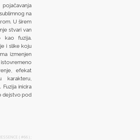
 pojačavanja
 sublimnog na
turom. U širem
je stvari van
 kao fuzija.
e i slike koju
rima izmenjen
i istovremeno
renje, efekat
u karakteru,
uzija inicira
o dejstvo pod
RESSENCE ( #66 )
;