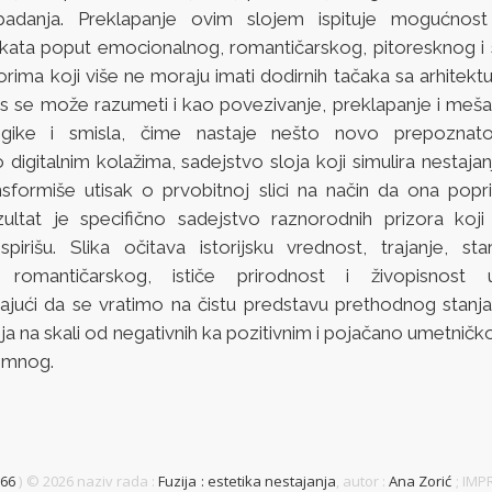
adanja. Preklapanje ovim slojem ispituje mogućnost
ekata poput emocionalnog, romantičarskog, pitoresknog i
zorima koji više ne moraju imati dodirnih tačaka sa arhitek
es se može razumeti i kao povezivanje, preklapanje i mešan
ogike i smisla, čime nastaje nešto novo prepoznato
 digitalnim kolažima, sadejstvo sloja koji simulira nestajanj
ansformiše utisak o prvobitnoj slici na način da ona pop
zultat je specifično sadejstvo raznorodnih prizora koj
nspirišu. Slika očitava istorijsku vrednost, trajanje, sta
 romantičarskog, ističe prirodnost i živopisnost 
ući da se vratimo na čistu predstavu prethodnog stanja. F
a na skali od negativnih ka pozitivnim i pojačano umetničk
limnog.
#66
) ©
2026 naziv rada :
Fuzija : estetika nestajanja
, autor :
Ana Zorić
; IMP