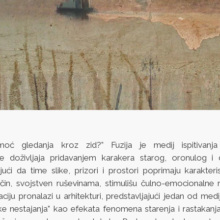
moć gledanja kroz zid?” Fuzija je medij ispitivanj
je doživljaja pridavanjem karakera starog, oronulog i 
jući da time slike, prizori i prostori poprimaju karakter
ačin, svojstven ruševinama, stimulišu čulno-emocionalne r
aciju pronalazi u arhitekturi, predstavljajući jedan od medij
ke nestajanja” kao efekata fenomena starenja i rastakanja 