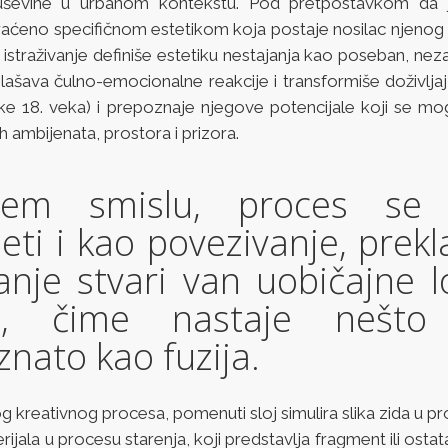
ruševine u urbanom kontekstu. Pod pretpostavkom da j
praćeno specifičnom estetikom koja postaje nosilac njenog
 istraživanje definiše estetiku nestajanja kao poseban, nez
aglašava čulno-emocionalne reakcije i transformiše doživljaj
ike 18. veka) i prepoznaje njegove potencijale koji se mo
h ambijenata, prostora i prizora.
rem smislu, proces se
ti i kao povezivanje, prek
nje stvari van uobičajne l
la, čime nastaje nešto
nato kao fuzija.
g kreativnog procesa, pomenuti sloj simulira slika zida u p
rijala u procesu starenja, koji predstavlja fragment ili osta