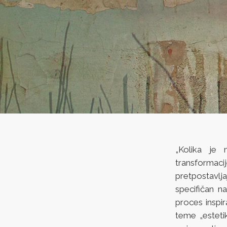
„Kolika je 
transformaci
pretpostavlja
specifičan n
proces inspir
teme „esteti