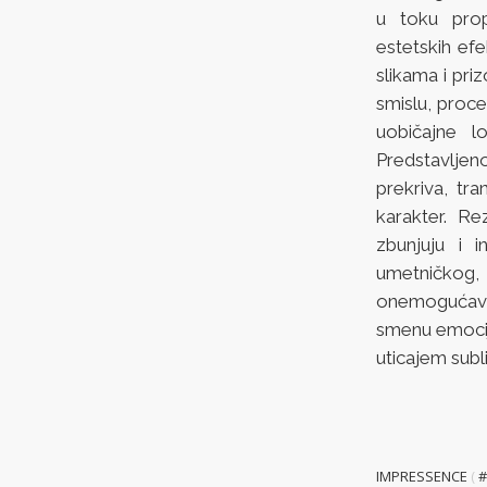
u toku prop
estetskih ef
slikama i pri
smislu, proc
uobičajne l
Predstavljeno
prekriva, tr
karakter. Re
zbunjuju i i
umetničkog,
onemogućavaj
smenu emocij
uticajem sub
IMPRESSENCE
(