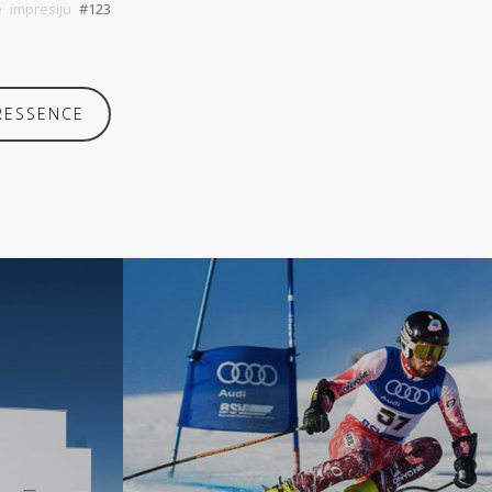
e impresiju
#123
RESSENCE