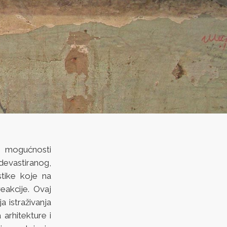
a mogućnosti
devastiranog,
istike koje na
eakcije. Ovaj
a istraživanja
arhitekture i