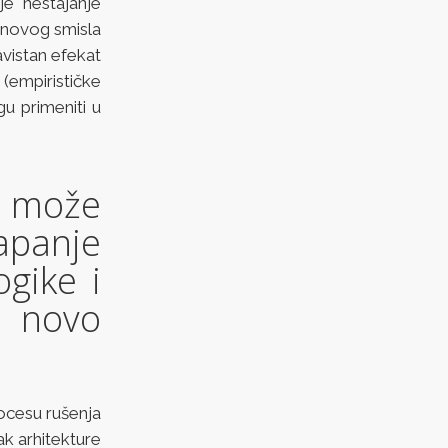
e nestajanje
 novog smisla
avistan efekat
 (empirističke
gu primeniti u
 može
lapanje
ogike i
 novo
rocesu rušenja
tak arhitekture