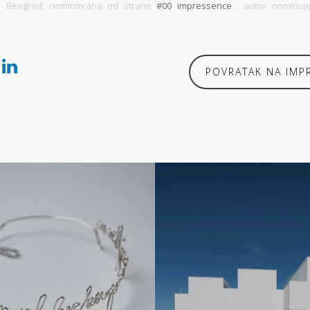
:03 Beograd; nominovana od strane
#00 impressence
, autor nominuj
POVRATAK NA IMP