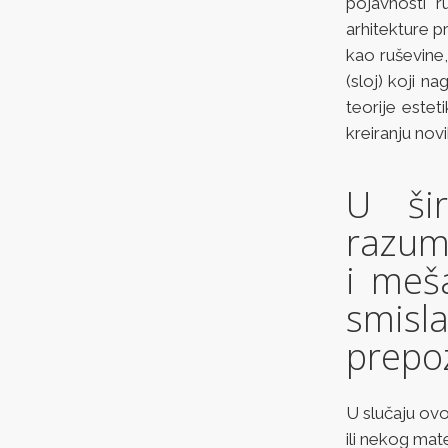
pojavnosti 
arhitekture 
kao ruševine,
(sloj) koji n
teorije estet
kreiranju novi
U ši
razume
i meša
smis
prepoz
U slučaju ovo
ili nekog mate