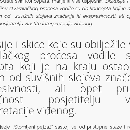
odište svih koncepata, manje ili više uspješnih.
Diskusije i
ećinu stvaralačkog procesa vodile su do koncepta koji je n
en od suvišnih slojeva značenja ili ekspresivnosti, ali o
jetitelju vlastite interpretacije viđenog.
ije i skice koje su obilježile
alačkog procesa vodile
pta koji je na kraju ostao 
n od suvišnih slojeva znače
esivnosti, ali opet pru
ćnost posjetitelju vla
retacije viđenog.
ežje „Slomljeni pejzaž” sastoji se od pristupne staze i r