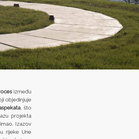
proces
između
oji objedinjuje
 aspekata
, što
bazu projekta
nimao. Izazov
nu rijeke Une