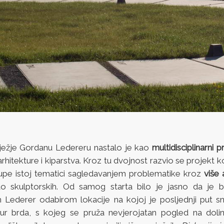
ežje Gordanu Ledereru nastalo je kao
multidisciplinarni 
arhitekture i kiparstva. Kroz tu dvojnost razvio se projekt k
istupe istoj tematici sagledavanjem problematike kroz
više
to skulptorskih. Od samog starta bilo je jasno da je 
 Lederer odabirom lokacije na kojoj je posljednji put s
kur brda, s kojeg se pruža nevjerojatan pogled na doli