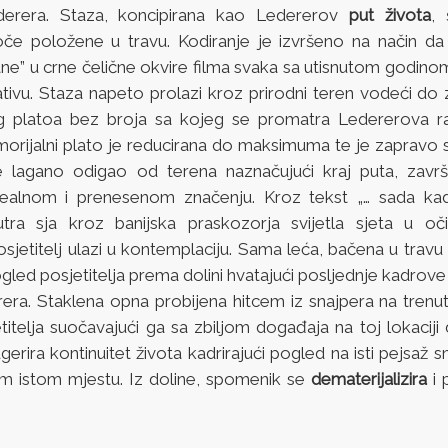
erera. Staza, koncipirana kao Ledererov
put života
, 
če položene u travu. Kodiranje je izvršeno na način d
ne” u crne čelične okvire filma svaka sa utisnutom godin
ativu. Staza napeto prolazi kroz prirodni teren vodeći do 
 platoa bez broja sa kojeg se promatra Ledererova raz
orijalni plato je reducirana do maksimuma te je zaprav
 lagano odigao od terena naznačujući kraj puta, završ
realnom i prenesenom značenju. Kroz tekst „… sada ka
utra sja kroz banijska praskozorja svijetla sjeta u o
sjetitelj ulazi u kontemplaciju. Sama leća, bačena u travu
gled posjetitelja prema dolini hvatajući posljednje kadrov
ra. Staklena opna probijena hitcem iz snajpera na trenut
titelja suočavajući ga sa zbiljom događaja na toj lokaciji
ugerira kontinuitet života kadrirajući pogled na isti pejsaž 
m istom mjestu. Iz doline, spomenik se
dematerijalizira
i 