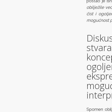
postao je ish
obilježile v
čist i ogolj
mogućnost pos
Diskus
stvar
konce
ogolje
ekspr
mogu
interp
Spomen obilj