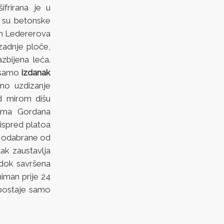
šifrirana je u
a su betonske
om Ledererova
zadnje ploče,
bijena leća.
o samo
izdanak
no uzdizanje
d mirom dišu
čima Gordana
 ispred platoa
e odabrane od
ak zaustavlja
 dok savršena
sniman prije 24
postaje samo