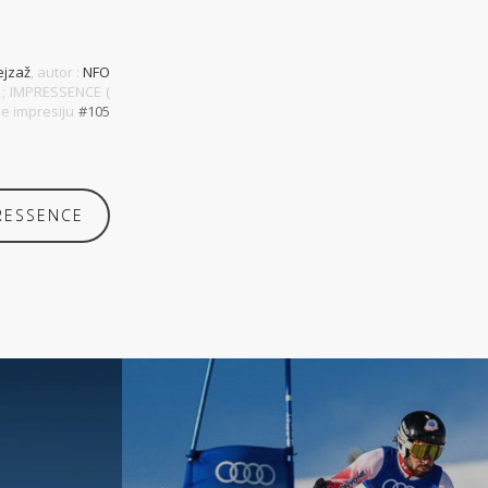
ejzaž
, autor :
NFO
ić ; IMPRESSENCE (
je impresiju
#105
RESSENCE