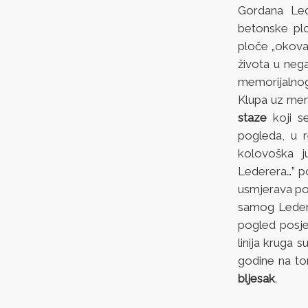
Gordana Led
betonske plo
ploče „okova
života u neg
memorijalnog
Klupa uz mem
staze
koji se
pogleda, u 
kolovoška j
Lederera…” po
usmjerava po
samog Ledere
pogled posje
linija kruga s
godine na to
bljesak
.