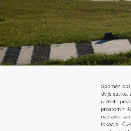
Spomen obilj
dvije struke, 
različite pr
prostornih š
napravio sam
lokacije, Ću