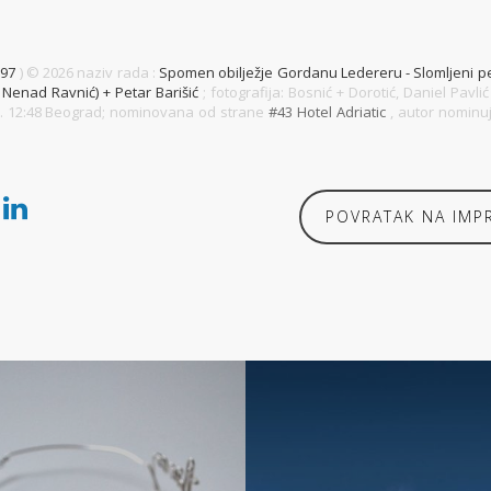
#97
) ©
2026 naziv rada :
Spomen obilježje Gordanu Ledereru - Slomljeni p
 Nenad Ravnić) + Petar Barišić
; fotografija: Bosnić + Dorotić, Daniel Pavl
16. 12:48 Beograd; nominovana od strane
#43 Hotel Adriatic
, autor nominu
POVRATAK NA IMP