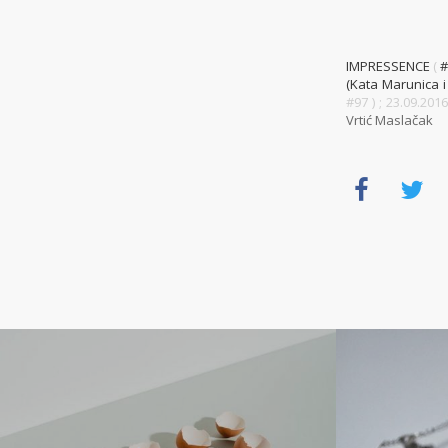
IMPRESSENCE
(
(Kata Marunica i
#97 )
; 23.09.20
Vrtić Maslačak