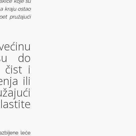
 skice koje su
a kraju ostao
pet pružajući
 većinu
 su do
čist i
nja ili
žajući
stite
azbijene leće