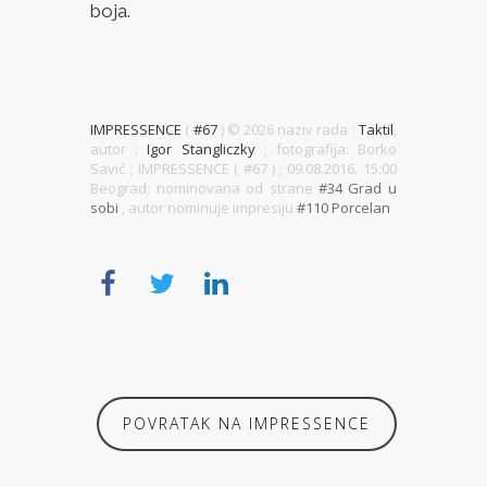
boja.
IMPRESSENCE
(
#67
) ©
2026 naziv rada :
Taktil
,
autor :
Igor Stangliczky
; fotografija: Borko
Savić ; IMPRESSENCE ( #67 )
; 09.08.2016. 15:00
Beograd; nominovana od strane
#34 Grad u
sobi
, autor nominuje impresiju
#110 Porcelan
POVRATAK NA IMPRESSENCE