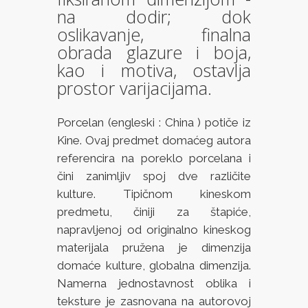
na dodir; dok
oslikavanje, finalna
obrada glazure i boja,
kao i motiva, ostavlja
prostor varijacijama.
Porcelan (engleski : China ) potiče iz
Kine. Ovaj predmet domaćeg autora
referencira na poreklo porcelana i
čini zanimljiv spoj dve različite
kulture. Tipičnom kineskom
predmetu, činiji za štapiće,
napravljenoj od originalno kineskog
materijala pružena je dimenzija
domaće kulture, globalna dimenzija.
Namerna jednostavnost oblika i
teksture je zasnovana na autorovoj