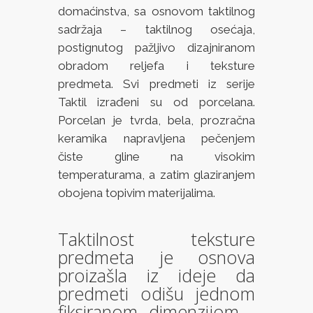
domaćinstva, sa osnovom taktilnog
sadržaja – taktilnog osećaja,
postignutog pažljivo dizajniranom
obradom reljefa i teksture
predmeta. Svi predmeti iz serije
Taktil izrađeni su od porcelana.
Porcelan je tvrda, bela, prozračna
keramika napravljena pečenjem
čiste gline na visokim
temperaturama, a zatim glaziranjem
obojena topivim materijalima.
Taktilnost teksture
predmeta je osnova
proizašla iz ideje da
predmeti odišu jednom
fiksiranom dimenzijom -