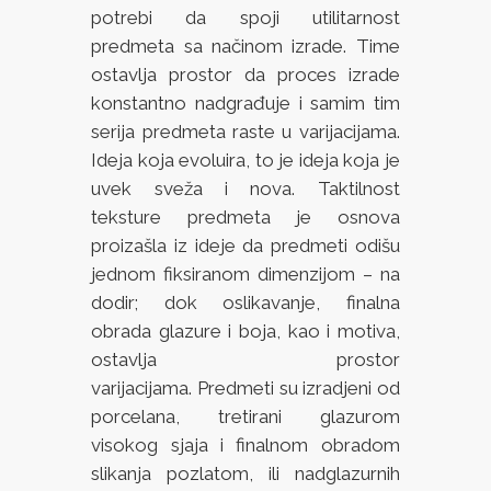
potrebi da spoji utilitarnost
predmeta sa načinom izrade. Time
ostavlja prostor da proces izrade
konstantno nadgrađuje i samim tim
serija predmeta raste u varijacijama.
Ideja koja evoluira, to je ideja koja je
uvek sveža i nova. Taktilnost
teksture predmeta je osnova
proizašla iz ideje da predmeti odišu
jednom fiksiranom dimenzijom – na
dodir; dok oslikavanje, finalna
obrada glazure i boja, kao i motiva,
ostavlja prostor
varijacijama. Predmeti su izradjeni od
porcelana, tretirani glazurom
visokog sjaja i finalnom obradom
slikanja pozlatom, ili nadglazurnih